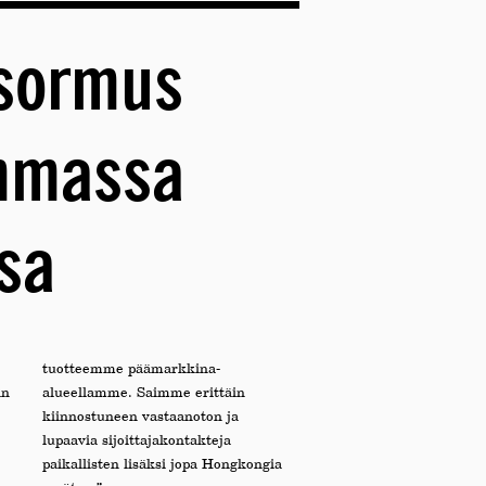
isormus
immassa
sa
tuotteemme päämarkkina-
än
alueellamme. Saimme erittäin
kiinnostuneen vastaanoton ja
lupaavia sijoittajakontakteja
paikallisten lisäksi jopa Hongkongia