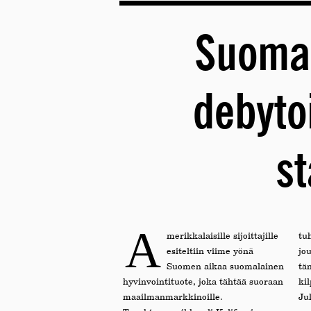
Suomal
debyto
s
A
merikkalaisille sijoittajille
tu
esiteltiin viime yönä
jou
Suomen aikaa suomalainen
tä
hyvinvointituote, joka tähtää suoraan
kil
maailmanmarkkinoille.
Ju