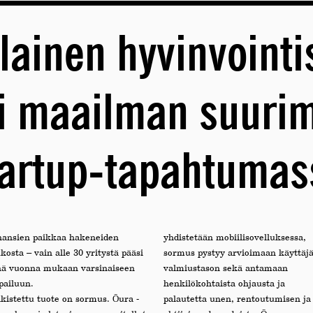
ainen hyvinvoint
i maailman suur
tartup-tapahtumas
hansien paikkaa hakeneiden
yhdistetään mobiilisovelluksessa,
kosta – vain alle 30 yritystä pääsi
sormus pystyy arvioimaan käyttäj
nä vuonna mukaan varsinaiseen
valmiustason sekä antamaan
pailuun.
henkilökohtaista ohjausta ja
lkistettu tuote on sormus. Ōura -
palautetta unen, rentoutumisen ja