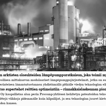
 arktisten olosuhteiden lämpöpumppuratkaisun, joka toimii my
eollisen mittakaavan modulaariset lämpöpumppujärjestelmät, jotka on su
erinteisen lämmöntuotannon yhdistämällä pitkälle viedyn teknologian el
o supertehot reittien optimointiin – rinnakkaislaskennan pionee
Oy kaupallistaa alun perin Procomp-yhtiössä kehitetyn patentoidun tek
ttejä viikkoja pidemmälle kuin kilpailijat, ja sen teknologian juuret ki
idon kanssa.