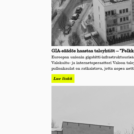
GIA-säädös haastaa taloyhtiöt – ”Pelkkä
Euroopan unionin gigabitti-infrastruktuurisä
Valokuitu- ja internetoperaattori Valoon t
pullonkaulat on ratkaistava, jotta nopea nett
Lue lisää