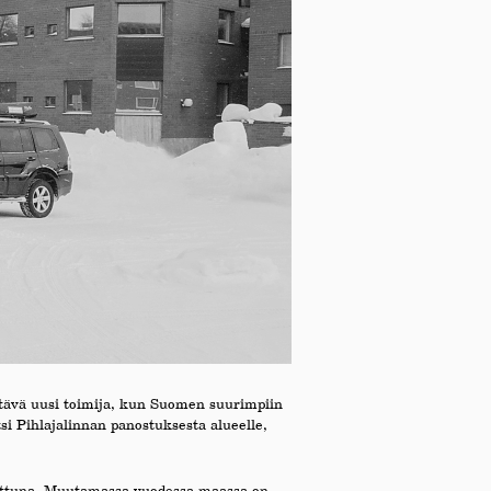
tävä uusi toimija, kun Suomen suurimpiin
si Pihlajalinnan panostuksesta alueelle,
tattuna. Muutamassa vuodessa maassa on