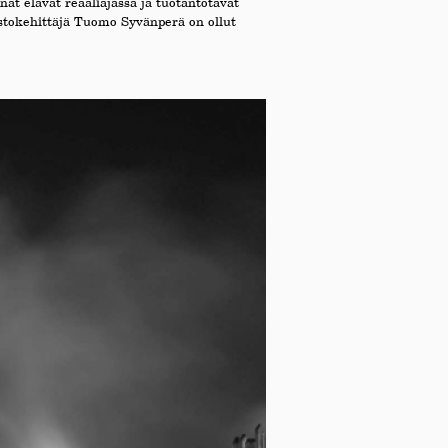
t elävät reaaliajassa ja tuotantotavat
istokehittäjä Tuomo Syvänperä on ollut