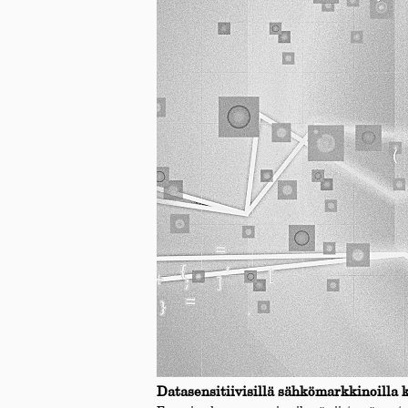
Datasensitiivisillä sähkömarkkinoilla 