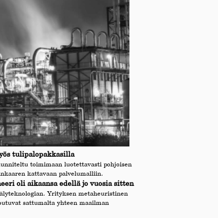
ös tulipalopakkasilla
unniteltu toimimaan luotettavasti pohjoisen
inkaaren kattavaan palvelumalliin.
ri oli aikaansa edellä jo vuosia sitten
oälyteknologian. Yrityksen metaheuristinen
etoutuvat sattumalta yhteen maailman