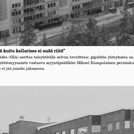
 kuitu kellarissa ei enää riitä”
ädös (GIA) asettaa taloyhtiöille selvän tavoitteen: gigabitin yhteyksien 
aloyhtiömyynnistä vastaava myyntipäällikkö Mikael Kumpulainen peräänku
i ei jää jumiin jakamoon.