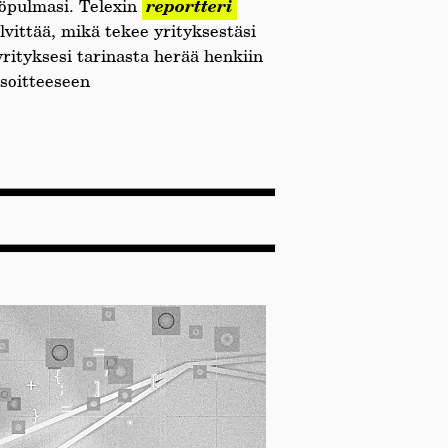
töpulmasi. Telexin
reportteri
elvittää, mikä tekee yrityksestäsi
 yrityksesi tarinasta herää henkiin
osoitteeseen