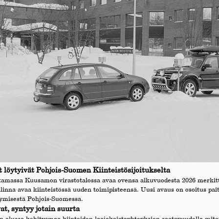
t löytyivät Pohjois-Suomen Kiinteistösijoitukselta
stamassa Kuusamon virastotalossa avaa ovensa alkuvuodesta 2026 merkit
linna avaa kiinteistössä uuden toimipisteensä. Uusi avaus on osoitus pait
ymisestä Pohjois-Suomessa.
t, syntyy jotain suurta
alussa kehitysmaa kiinteiden laajakaistayhteyksien saatavuudella mi