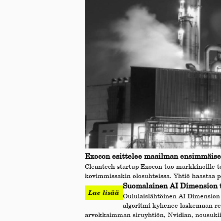
Exocon esittelee maailman ensimmäisen
Cleantech-startup Exocon tuo markkinoille t
kovimmissakin olosuhteissa. Yhtiö haastaa p
Suomalainen AI Dimension tu
Lue lisää
Oululaislähtöinen AI Dimension 
algoritmi kykenee laskemaan rei
arvokkaimman siruyhtiön, Nvidian, nousuki