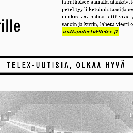
ja ratkaisee samalla ajankäyt
perehtyy liiketoimintaasi ja s
uniikin. Jos haluat, että visio
sanoin ja kuvin, lähetä viesti 
uutispalvelu@telex.fi
TELEX-UUTISIA, OLKAA HYVÄ