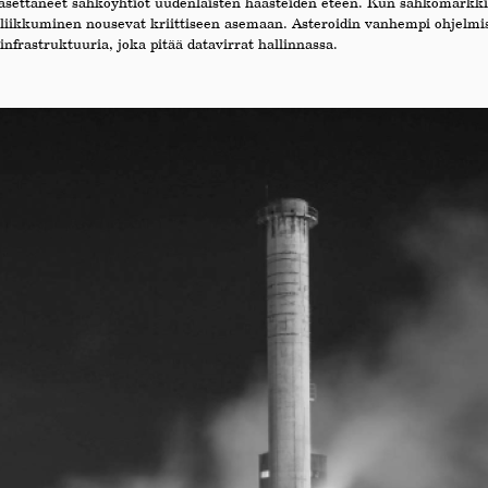
 asettaneet sähköyhtiöt uudenlaisten haasteiden eteen. Kun sähkömarkkina
a liikkuminen nousevat kriittiseen asemaan. Asteroidin vanhempi ohjelm
frastruktuuria, joka pitää datavirrat hallinnassa.