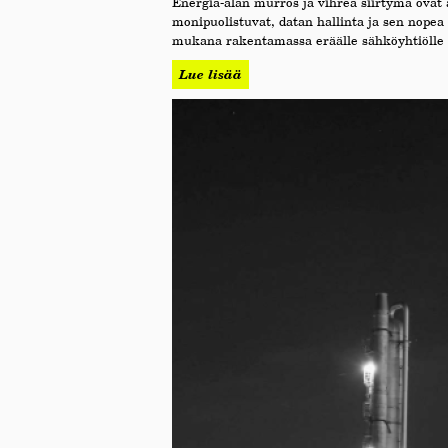
Energia-alan murros ja vihreä siirtymä ovat
monipuolistuvat, datan hallinta ja sen nope
mukana rakentamassa eräälle sähköyhtiölle in
Lue lisää