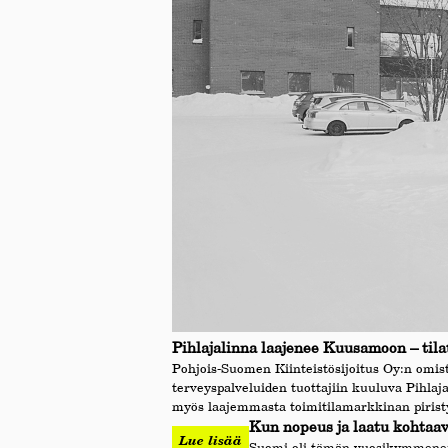
Pihlajalinna laajenee Kuusamoon – tila
Pohjois-Suomen Kiinteistösijoitus Oy:n omi
terveyspalveluiden tuottajiin kuuluva Pihlaja
myös laajemmasta toimitilamarkkinan pirist
Kun nopeus ja laatu kohtaava
Lue lisää
Suomi oli tämän vuosikymmenen 