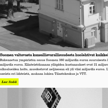
Suomen valtavasta kansallisvarallisuudesta huolehtivat kaikke
Rakennetun ympäristön osuus Suomen 860 miljardin euron suuruisesta kans
miljardia euroa. Kiinteistökannan ylläpidon kustannukset ovat 21 miljardi
ulkoalueiden hoito, muodostavat neljäsosan eli yli viisi miljardia euroa. 
useista eri lähteistä, mukaan lukien Tilastokeskus ja VTT.
Lue lisää