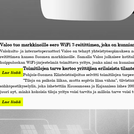
Valoo tuo markkinoille eero WiFi 7-reitittimen, joka on kunnia
Valokuitu- ja internetoperaattori Valoo on tehnyt yhteistyösopimuksen 
reitittimen kanssa Suomen markkinoille. Samalla Valoo julkaisee kotita
huippuluokan WiFi-järjestelmiä toimittava yritys, jonka nimi on kunniano
Toimitilojen tarve kertoo yrittäjien erilaisista tila
Lue lisää
Pohjois-Suomen Kiinteistösijoitus selvitti toimitilojen tar
”Tiloja on paikoin liikaa, mutta sopivia liian vähän”, tiivist
sähköpostikyselyllä, joka lähetettiin Kuusamossa ja Kajaanissa lähes 200
juuri nyt, minkä kokoisia tiloja yritys voisi tarvita ja milloin tarve voisi 
Lue lisää