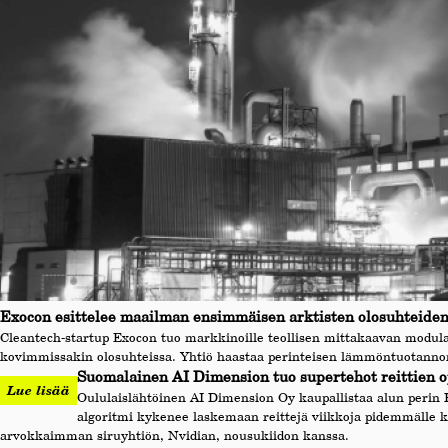
Exocon esittelee maailman ensimmäisen arktisten olosuhteiden
Cleantech-startup Exocon tuo markkinoille teollisen mittakaavan modula
kovimmissakin olosuhteissa. Yhtiö haastaa perinteisen lämmöntuotannon 
Suomalainen AI Dimension tuo supertehot reittien op
Lue lisää
Oululaislähtöinen AI Dimension Oy kaupallistaa alun perin
algoritmi kykenee laskemaan reittejä viikkoja pidemmälle ku
arvokkaimman siruyhtiön, Nvidian, nousukiidon kanssa.