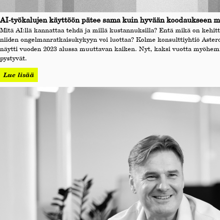
AI-työkalujen käyttöön pätee sama kuin hyvään koodaukseen m
Mitä AI:llä kannattaa tehdä ja millä kustannuksilla? Entä mikä on kehitt
niiden ongelmanratkaisukykyyn voi luottaa? Kolme konsulttiyhtiö Astero
näytti vuoden 2023 alussa muuttavan kaiken. Nyt, kaksi vuotta myöhemmi
pystyvät.
Lue lisää