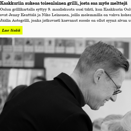
Kaakkuriin aukeaa toisenlainen grilli, josta saa myös melttejä
Oulun grillikartalla syttyy 9. maaliskuuta uusi tähti, kun Kaakkurin Oul
ovat Jenny Kenttälä ja Niko Leinonen, joilla molemmilla on vahva kokemus
Jäälin Autogrilli, jonka jatkuvasti kasvanut suosio on ollut syynä aivan 
Lue lisää