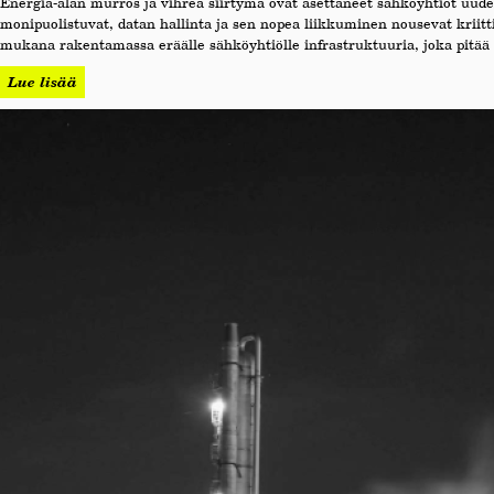
Energia-alan murros ja vihreä siirtymä ovat asettaneet sähköyhtiöt uude
monipuolistuvat, datan hallinta ja sen nopea liikkuminen nousevat krii
mukana rakentamassa eräälle sähköyhtiölle infrastruktuuria, joka pitää 
Lue lisää