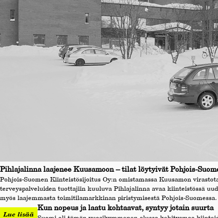
Pihlajalinna laajenee Kuusamoon – tilat löytyivät Pohjois-Suome
Pohjois-Suomen Kiinteistösijoitus Oy:n omistamassa Kuusamon virastot
terveyspalveluiden tuottajiin kuuluva Pihlajalinna avaa kiinteistössä uud
myös laajemmasta toimitilamarkkinan piristymisestä Pohjois-Suomessa.
Kun nopeus ja laatu kohtaavat, syntyy jotain suurta
Lue lisää
Suomi oli tämän vuosikymmenen alussa kehitysmaa kiinteid