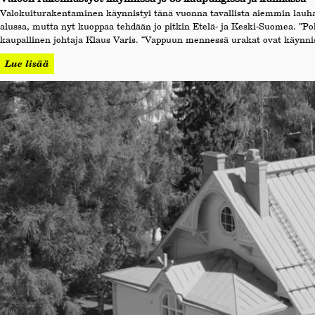
Valokuiturakentaminen käynnistyi tänä vuonna tavallista aiemmin lauha
alussa, mutta nyt kuoppaa tehdään jo pitkin Etelä- ja Keski-Suomea. ”Po
kaupallinen johtaja Klaus Varis. ”Vappuun mennessä urakat ovat käynnis
Lue lisää