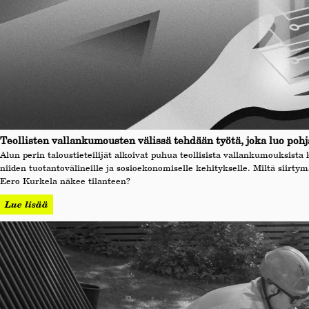
Teollisten vallankumousten välissä tehdään työtä, joka luo pohj
Alun perin taloustieteilijät alkoivat puhua teollisista vallankumouksista 
niiden tuotantovälineille ja sosioekonomiselle kehitykselle. Miltä siirt
Eero Kurkela näkee tilanteen?
Lue lisää