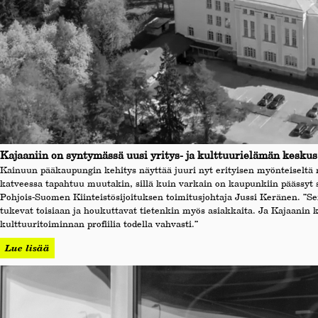
Kajaaniin on syntymässä uusi yritys- ja kulttuurielämän keskus
Kainuun pääkaupungin kehitys näyttää juuri nyt erityisen myönteiseltä 
katveessa tapahtuu muutakin, sillä kuin varkain on kaupunkiin päässyt 
Pohjois-Suomen Kiinteistösijoituksen toimitusjohtaja Jussi Keränen. ”Se
tukevat toisiaan ja houkuttavat tietenkin myös asiakkaita. Ja Kajaanin
kulttuuritoiminnan profiilia todella vahvasti.”
Lue lisää