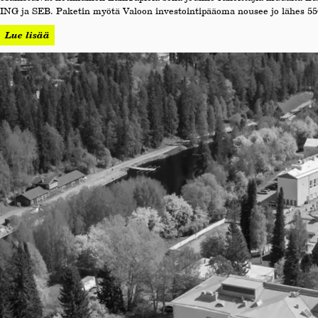
ING ja SEB. Paketin myötä Valoon investointipääoma nousee jo lähes 55
Lue lisää