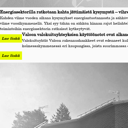
Energiasektorilla ratkotaan kahta jättimäistä kysymystä – vihr
Kahden viime vuoden aikana kysymykset energiantuotannosta ja sähköverk
viime vuosikymmenellä. Yksi syy tähän on sähkön hinnan rajut heilahte
toimintoihin energiasektorin ratkaisut kytkeytyvät.
Valoon valokuituyhteyksien käyttöönotot ovat alkanee
Lue lisää
Valokuituyhtiö Valoon rakennushankkeet ovat edenneet kul
kolmessakymmenessä eri kaupungissa, joista suurimmassa os
Lue lisää