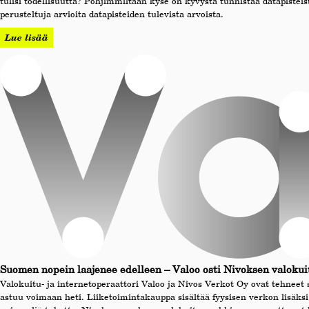
tulisi todellisuutta? Pohjimmiltaan kyse on kyvystä tunnistaa datapistei
perusteltuja arvioita datapisteiden tulevista arvoista.
Lue lisää
Suomen nopein laajenee edelleen – Valoo osti Nivoksen valokui
Valokuitu- ja internetoperaattori Valoo ja Nivos Verkot Oy ovat tehneet
astuu voimaan heti. Liiketoimintakauppa sisältää fyysisen verkon lisäksi