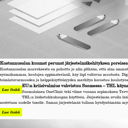
Kustannusalan kuumat perunat järjestelmäkehityksen poreissa
Kustannusalan murroksesta on puhuttu jo niin pitkään, että alan ammatt
syömähammas, koulujen oppimateriaali, käy läpi valtavaa muutosta. Digitaal
toimintavarmuuden ja helppokäyttöisyyden merkitys korostuu koulutyöss
EU:n kriisivalmius vahvistuu Suomessa – THL käynn
Lue lisää
Suomalainen OneClinic teki viime vuonna sopimuksen Tervey
THL:n lääketukkukaupan käyttöön. Järjestelmän avulla lääk
nostetaan uudelle tasolle. Samaa järjestelmää tullaan hyödyntämään myö
Lue lisää