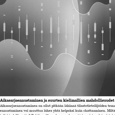
Aikasarjaennustaminen ja suurten kielimallien mahdollisuudet
Aikasarjaennustaminen on ollut pitkään lähinnä tilastotieteilijöiden te
ennustaminen voi muuttua lähes yhtä helpoksi kuin chattaaminen. Miltä