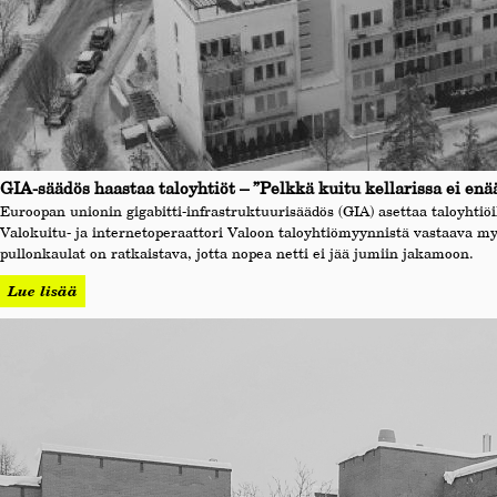
GIA-säädös haastaa taloyhtiöt – ”Pelkkä kuitu kellarissa ei enää
Euroopan unionin gigabitti-infrastruktuurisäädös (GIA) asettaa taloyhtiö
Valokuitu- ja internetoperaattori Valoon taloyhtiömyynnistä vastaava 
pullonkaulat on ratkaistava, jotta nopea netti ei jää jumiin jakamoon.
Lue lisää