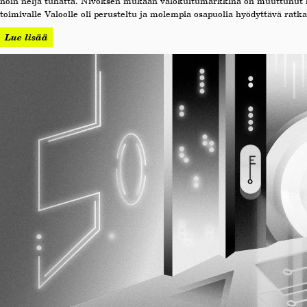
noin neljä tuhatta. Nivoksen mukaan valokuitumarkkina on muuttunut haas
toimivalle Valoolle oli perusteltu ja molempia osapuolia hyödyttävä ratka
Lue lisää