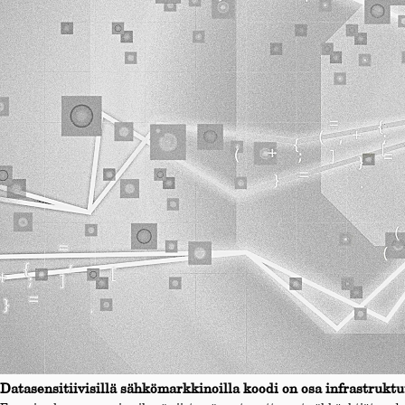
Datasensitiivisillä sähkömarkkinoilla koodi on osa infrastruktu