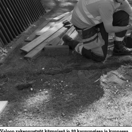
Valoon rakennustyöt käynnissä jo 33 kaupungissa ja kunnassa