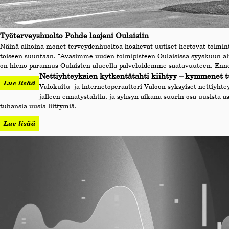
Työterveyshuolto Pohde laajeni Oulaisiin
Näinä aikoina monet terveydenhuoltoa koskevat uutiset kertovat toimint
toiseen suuntaan. ”Avasimme uuden toimipisteen Oulaisissa syyskuun a
on hieno parannus Oulaisten alueella palveluidemme saatavuuteen. Ennen
Nettiyhteyksien kytkentätahti kiihtyy – kymmenet t
Lue lisää
Valokuitu- ja internetoperaattori Valoon syksyiset nettiyht
jälleen ennätystahtia, ja syksyn aikana suurin osa uusista a
tuhansia uusia liittymiä.
Lue lisää