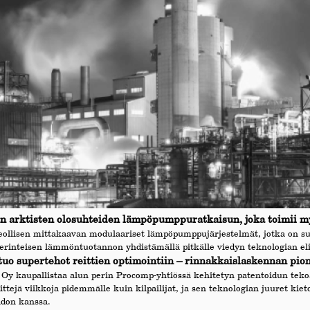
 arktisten olosuhteiden lämpöpumppuratkaisun, joka toimii my
eollisen mittakaavan modulaariset lämpöpumppujärjestelmät, jotka on su
erinteisen lämmöntuotannon yhdistämällä pitkälle viedyn teknologian el
o supertehot reittien optimointiin – rinnakkaislaskennan pionee
Oy kaupallistaa alun perin Procomp-yhtiössä kehitetyn patentoidun tek
ttejä viikkoja pidemmälle kuin kilpailijat, ja sen teknologian juuret ki
idon kanssa.