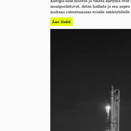
Energia-alan murros ja vihreä siirtymä ovat
monipuolistuvat, datan hallinta ja sen nope
mukana rakentamassa eräälle sähköyhtiölle in
Lue lisää