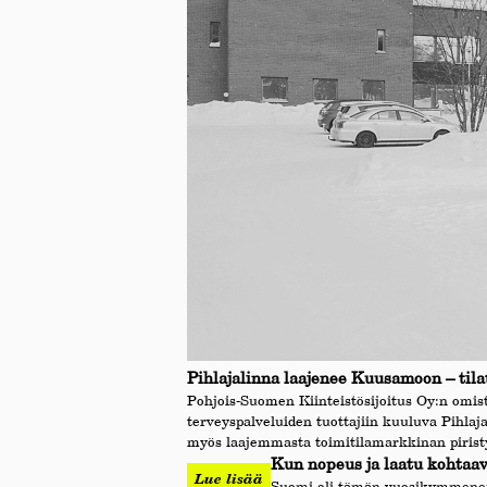
Pihlajalinna laajenee Kuusamoon – tila
Pohjois-Suomen Kiinteistösijoitus Oy:n omi
terveyspalveluiden tuottajiin kuuluva Pihlaja
myös laajemmasta toimitilamarkkinan pirist
Kun nopeus ja laatu kohtaava
Lue lisää
Suomi oli tämän vuosikymmenen 