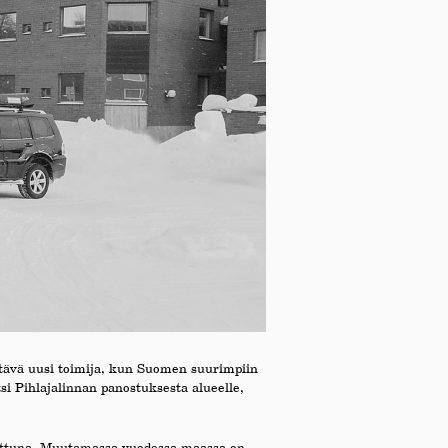
tävä uusi toimija, kun Suomen suurimpiin
si Pihlajalinnan panostuksesta alueelle,
tattuna. Muutamassa vuodessa maassa on