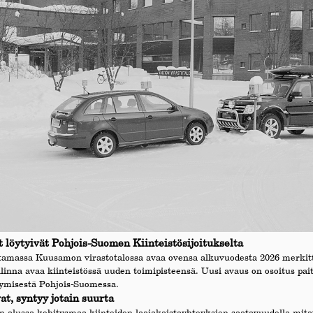
t löytyivät Pohjois-Suomen Kiinteistösijoitukselta
stamassa Kuusamon virastotalossa avaa ovensa alkuvuodesta 2026 merkit
linna avaa kiinteistössä uuden toimipisteensä. Uusi avaus on osoitus pait
ymisestä Pohjois-Suomessa.
t, syntyy jotain suurta
alussa kehitysmaa kiinteiden laajakaistayhteyksien saatavuudella mi