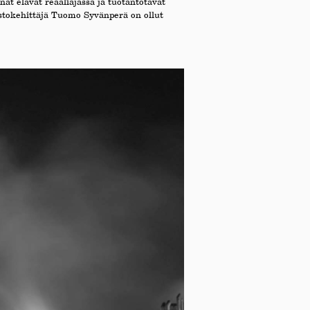
t elävät reaaliajassa ja tuotantotavat
istokehittäjä Tuomo Syvänperä on ollut