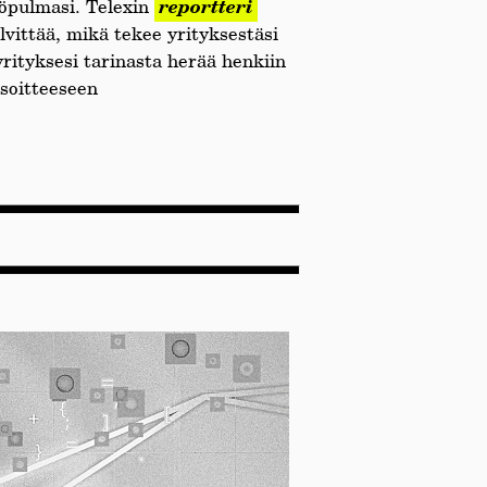
töpulmasi. Telexin
reportteri
elvittää, mikä tekee yrityksestäsi
 yrityksesi tarinasta herää henkiin
osoitteeseen