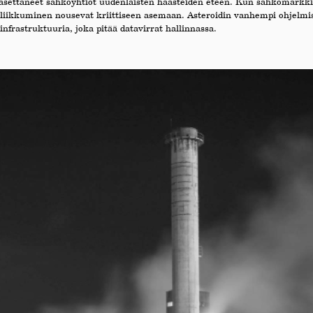
 asettaneet sähköyhtiöt uudenlaisten haasteiden eteen. Kun sähkömarkkina
a liikkuminen nousevat kriittiseen asemaan. Asteroidin vanhempi ohjelm
frastruktuuria, joka pitää datavirrat hallinnassa.