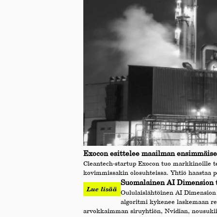
Exocon esittelee maailman ensimmäisen
Cleantech-startup Exocon tuo markkinoille t
kovimmissakin olosuhteissa. Yhtiö haastaa p
Suomalainen AI Dimension tu
Lue lisää
Oululaislähtöinen AI Dimension 
algoritmi kykenee laskemaan rei
arvokkaimman siruyhtiön, Nvidian, nousuki