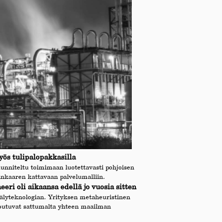
ös tulipalopakkasilla
unniteltu toimimaan luotettavasti pohjoisen
inkaaren kattavaan palvelumalliin.
ri oli aikaansa edellä jo vuosia sitten
oälyteknologian. Yrityksen metaheuristinen
etoutuvat sattumalta yhteen maailman