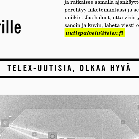
ja ratkaisee samalla ajankäyt
perehtyy liiketoimintaasi ja s
uniikin. Jos haluat, että visio
sanoin ja kuvin, lähetä viesti 
uutispalvelu@telex.fi
TELEX-UUTISIA, OLKAA HYVÄ