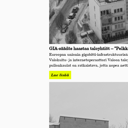
GIA-säädös haastaa taloyhtiöt – ”Pelkkä
Euroopan unionin gigabitti-infrastruktuurisä
Valokuitu- ja internetoperaattori Valoon t
pullonkaulat on ratkaistava, jotta nopea nett
Lue lisää