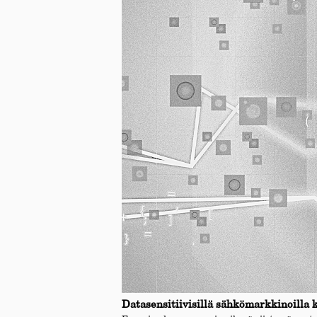
Datasensitiivisillä sähkömarkkinoilla 