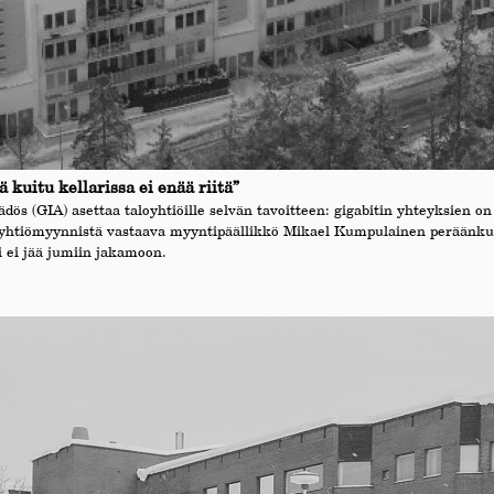
 kuitu kellarissa ei enää riitä”
ädös (GIA) asettaa taloyhtiöille selvän tavoitteen: gigabitin yhteyksien 
aloyhtiömyynnistä vastaava myyntipäällikkö Mikael Kumpulainen peräänku
i ei jää jumiin jakamoon.