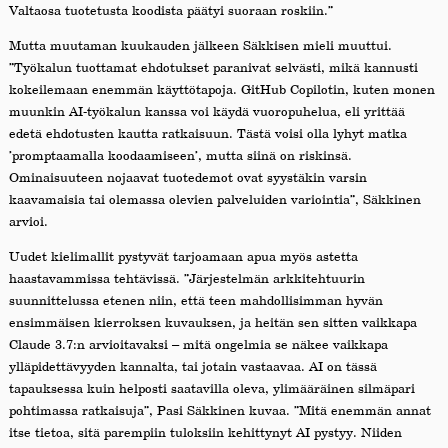
Valtaosa tuotetusta koodista päätyi suoraan roskiin.”
Mutta muutaman kuukauden jälkeen Säkkisen mieli muuttui.
”Työkalun tuottamat ehdotukset paranivat selvästi, mikä kannusti
kokeilemaan enemmän käyttötapoja. GitHub Copilotin, kuten monen
muunkin AI-työkalun kanssa voi käydä vuoropuhelua, eli yrittää
edetä ehdotusten kautta ratkaisuun. Tästä voisi olla lyhyt matka
’promptaamalla koodaamiseen’, mutta siinä on riskinsä.
Ominaisuuteen nojaavat tuotedemot ovat syystäkin varsin
kaavamaisia tai olemassa olevien palveluiden variointia”, Säkkinen
arvioi.
Uudet kielimallit pystyvät tarjoamaan apua myös astetta
haastavammissa tehtävissä. ”Järjestelmän arkkitehtuurin
suunnittelussa etenen niin, että teen mahdollisimman hyvän
ensimmäisen kierroksen kuvauksen, ja heitän sen sitten vaikkapa
Claude 3.7:n arvioitavaksi – mitä ongelmia se näkee vaikkapa
ylläpidettävyyden kannalta, tai jotain vastaavaa. AI on tässä
tapauksessa kuin helposti saatavilla oleva, ylimääräinen silmäpari
pohtimassa ratkaisuja”, Pasi Säkkinen kuvaa. ”Mitä enemmän annat
itse tietoa, sitä parempiin tuloksiin kehittynyt AI pystyy. Niiden