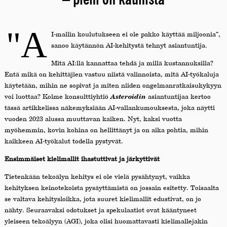
"A
I-mallin koulutukseen ei ole pakko käyttää miljoonia”,
sanoo käytännön AI-kehitystä tehnyt asiantuntija.
Mitä AI:llä kannattaa tehdä ja millä kustannuksilla?
Entä mikä on kehittäjien vastuu niistä valinnoista, mitä AI-työkaluja
käytetään, mihin ne sopivat ja miten niiden ongelmanratkaisukykyyn
voi luottaa? Kolme konsulttiyhtiö
Asteroidin
asiantuntijaa kertoo
tässä artikkelissa näkemyksiään AI-vallankumouksesta, joka näytti
vuoden 2023 alussa muuttavan kaiken. Nyt, kaksi vuotta
myöhemmin, kovin kohina on hellittänyt ja on aika pohtia, mihin
kaikkeen AI-työkalut todella pystyvät.
Ensimmäiset kielimallit ihastuttivat ja järkyttivät
Tietenkään tekoälyn kehitys ei ole vielä pysähtynyt, vaikka
kehityksen keinotekoista pysäyttämistä on jossain esitetty. Toisaalta
se valtava kehitysloikka, jota suuret kielimallit edustivat, on jo
nähty. Seuraavaksi odotukset ja spekulaatiot ovat kääntyneet
yleiseen tekoälyyn (AGI), joka olisi huomattavasti kielimallejakin