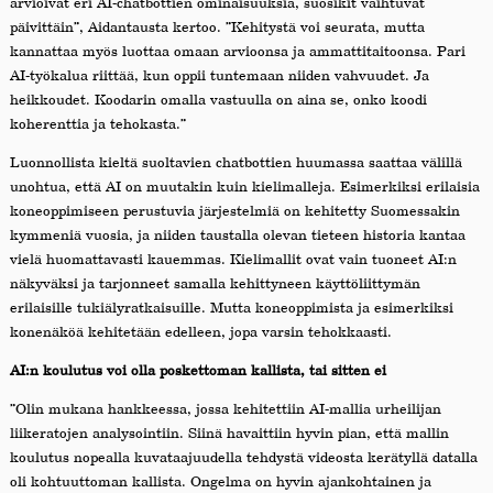
arvioivat eri AI-chatbottien ominaisuuksia, suosikit vaihtuvat
päivittäin”, Aidantausta kertoo. ”Kehitystä voi seurata, mutta
kannattaa myös luottaa omaan arvioonsa ja ammattitaitoonsa. Pari
AI-työkalua riittää, kun oppii tuntemaan niiden vahvuudet. Ja
heikkoudet. Koodarin omalla vastuulla on aina se, onko koodi
koherenttia ja tehokasta.”
Luonnollista kieltä suoltavien chatbottien huumassa saattaa välillä
unohtua, että AI on muutakin kuin kielimalleja. Esimerkiksi erilaisia
koneoppimiseen perustuvia järjestelmiä on kehitetty Suomessakin
kymmeniä vuosia, ja niiden taustalla olevan tieteen historia kantaa
vielä huomattavasti kauemmas. Kielimallit ovat vain tuoneet AI:n
näkyväksi ja tarjonneet samalla kehittyneen käyttöliittymän
erilaisille tukiälyratkaisuille. Mutta koneoppimista ja esimerkiksi
konenäköä kehitetään edelleen, jopa varsin tehokkaasti.
AI:n koulutus voi olla poskettoman kallista, tai sitten ei
”Olin mukana hankkeessa, jossa kehitettiin AI-mallia urheilijan
liikeratojen analysointiin. Siinä havaittiin hyvin pian, että mallin
koulutus nopealla kuvataajuudella tehdystä videosta kerätyllä datalla
oli kohtuuttoman kallista. Ongelma on hyvin ajankohtainen ja