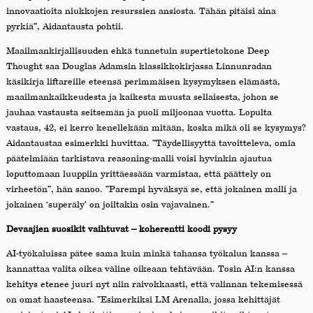
innovaatioita niukkojen resurssien ansiosta. Tähän pitäisi aina
pyrkiä”, Aidantausta pohtii.
Maailmankirjallisuuden ehkä tunnetuin supertietokone Deep
Thought saa Douglas Adamsin klassikkokirjassa Linnunradan
käsikirja liftareille eteensä perimmäisen kysymyksen elämästä,
maailmankaikkeudesta ja kaikesta muusta sellaisesta, johon se
jauhaa vastausta seitsemän ja puoli miljoonaa vuotta. Lopulta
vastaus, 42, ei kerro kenellekään mitään, koska mikä oli se kysymys?
Aidantaustaa esimerkki huvittaa. ”Täydellisyyttä tavoitteleva, omia
päätelmiään tarkistava reasoning-malli voisi hyvinkin ajautua
loputtomaan luuppiin yrittäessään varmistaa, että päättely on
virheetön”, hän sanoo. ”Parempi hyväksyä se, että jokainen malli ja
jokainen ‘superäly’ on joiltakin osin vajavainen.”
Devaajien suosikit vaihtuvat – koherentti koodi pysyy
AI-työkaluissa pätee sama kuin minkä tahansa työkalun kanssa –
kannattaa valita oikea väline oikeaan tehtävään. Tosin AI:n kanssa
kehitys etenee juuri nyt niin raivokkaasti, että valinnan tekemisessä
on omat haasteensa. ”Esimerkiksi LM Arenalla, jossa kehittäjät