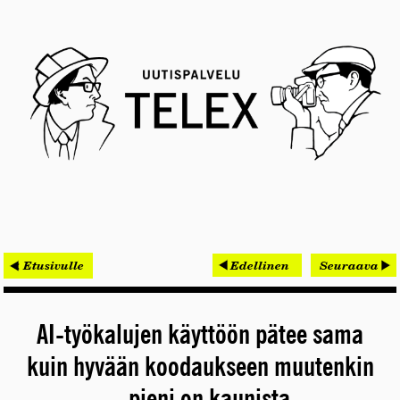
< Etusivulle
Edellinen
Seuraava
AI-työkalujen käyttöön pätee sama
kuin hyvään koodaukseen muutenkin
– pieni on kaunista