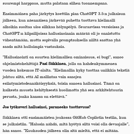
suurempi harppaus, mutta palataan siihen tuonnempana.
Ensimmäinen paha järkytys koettiin pian ChatGPT 3.5:n julkaisun
jälkeen, kun näennäisen järkevää puhetta tuottava kielimalli
alkoikin suoltaa ulos silkkaa hölynpölyä. Seuraavissa versioissa ja
ChatGPT:n kilpailijoissa hallusinoinnin määrää oli jo onnistuttu
vähentämään, mutta sopivalla promptauksella niiltä saattaa yhä
saada mitä hulluimpia vastauksia.
”Hallusinointi on suurten kielimallien ominaisuus, ei bugi”, sanoo
ohjelmistokehittäjä
Pasi Säkkinen
, jolla on kahdenkymmenen
vuoden kokemus IT-alalta. ”Kielimallin kyky tuottaa uniikkia tekstiä
johtuu siitä, että AI mallintaa vain sanojen
esiintymistodennäköisyyksiä, toisin sanoen hallusinoi. Tämä on
kaikesta muusta kehityksestä huolimatta yhä sen arkkitehtuurin
perusta, jonka kanssa on elettävä.”
Jos työkaveri hallusinoi, paraneeko tuottavuus?
Säkkinen otti ensimmäisten joukossa GitHub Copilotin testiin, kun
se julkaistiin. ”Halusin nähdä, mitä hyötyä siitä voisi olla devaajalle”,
hän sanoo. ”Kuukauden jälkeen olin sitä mieltä, että ei mitään.