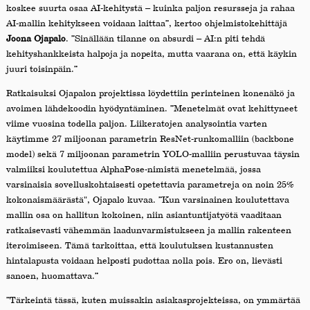
koskee suurta osaa AI-kehitystä – kuinka paljon resursseja ja rahaa
AI-mallin kehitykseen voidaan laittaa”, kertoo ohjelmistokehittäjä
Joona Ojapalo
. ”Sinällään tilanne on absurdi – AI:n piti tehdä
kehityshankkeista halpoja ja nopeita, mutta vaarana on, että käykin
juuri toisinpäin.”
Ratkaisuksi Ojapalon projektissa löydettiin perinteinen konenäkö ja
avoimen lähdekoodin hyödyntäminen. ”Menetelmät ovat kehittyneet
viime vuosina todella paljon. Liikeratojen analysointia varten
käytimme 27 miljoonan parametrin ResNet-runkomalliin (backbone
model) sekä 7 miljoonan parametrin YOLO-malliin perustuvaa täysin
valmiiksi koulutettua AlphaPose-nimistä menetelmää, jossa
varsinaisia sovelluskohtaisesti opetettavia parametreja on noin 25%
kokonaismäärästä", Ojapalo kuvaa. ”Kun varsinainen koulutettava
mallin osa on hallitun kokoinen, niin asiantuntijatyötä vaaditaan
ratkaisevasti vähemmän laadunvarmistukseen ja mallin rakenteen
iteroimiseen. Tämä tarkoittaa, että koulutuksen kustannusten
hintalapusta voidaan helposti pudottaa nolla pois. Ero on, lievästi
sanoen, huomattava.”
”Tärkeintä tässä, kuten muissakin asiakasprojekteissa, on ymmärtää