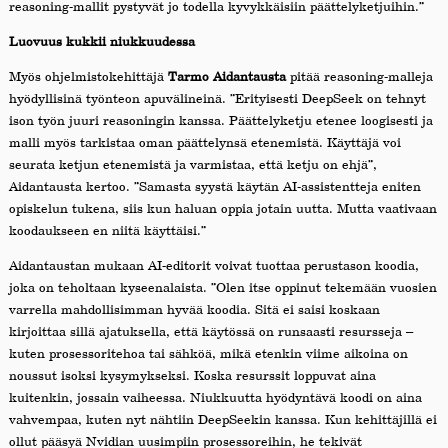
reasoning-mallit pystyvät jo todella kyvykkäisiin päättelyketjuihin.”
Luovuus kukkii niukkuudessa
Myös ohjelmistokehittäjä
Tarmo Aidantausta
pitää reasoning-malleja
hyödyllisinä työnteon apuvälineinä. ”Erityisesti DeepSeek on tehnyt
ison työn juuri reasoningin kanssa. Päättelyketju etenee loogisesti ja
malli myös tarkistaa oman päättelynsä etenemistä. Käyttäjä voi
seurata ketjun etenemistä ja varmistaa, että ketju on ehjä”,
Aidantausta kertoo. ”Samasta syystä käytän AI-assistentteja eniten
opiskelun tukena, siis kun haluan oppia jotain uutta. Mutta vaativaan
koodaukseen en niitä käyttäisi.”
Aidantaustan mukaan AI-editorit voivat tuottaa perustason koodia,
joka on teholtaan kyseenalaista. ”Olen itse oppinut tekemään vuosien
varrella mahdollisimman hyvää koodia. Sitä ei saisi koskaan
kirjoittaa sillä ajatuksella, että käytössä on runsaasti resursseja –
kuten prosessoritehoa tai sähköä, mikä etenkin viime aikoina on
noussut isoksi kysymykseksi. Koska resurssit loppuvat aina
kuitenkin, jossain vaiheessa. Niukkuutta hyödyntävä koodi on aina
vahvempaa, kuten nyt nähtiin DeepSeekin kanssa. Kun kehittäjillä ei
ollut pääsyä Nvidian uusimpiin prosessoreihin, he tekivät