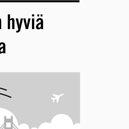
 hyviä
a