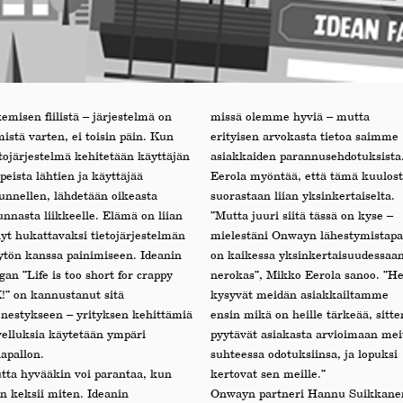
emisen fiilistä – järjestelmä on
missä olemme hyviä – mutta
istä varten, ei toisin päin. Kun
erityisen arvokasta tietoa saimme
etojärjestelmä kehitetään käyttäjän
asiakkaiden parannusehdotuksista
peista lähtien ja käyttäjää
Eerola myöntää, että tämä kuulos
unnellen, lähdetään oikeasta
suorastaan liian yksinkertaiselta.
nnasta liikkeelle. Elämä on liian
”Mutta juuri siitä tässä on kyse –
hyt hukattavaksi tietojärjestelmän
mielestäni Onwayn lähestymistapa
ytön kanssa painimiseen. Ideanin
on kaikessa yksinkertaisuudessaa
gan ”Life is too short for crappy
nerokas”, Mikko Eerola sanoo. ”H
!” on kannustanut sitä
kysyvät meidän asiakkailtamme
nestykseen – yrityksen kehittämiä
ensin mikä on heille tärkeää, sitte
velluksia käytetään ympäri
pyytävät asiakasta arvioimaan mei
apallon.
suhteessa odotuksiinsa, ja lopuksi
tta hyvääkin voi parantaa, kun
kertovat sen meille.”
in keksii miten. Ideanin
Onwayn partneri Hannu Suikkane