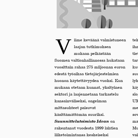
V
iime keväänä valmistuneen
tek
laajan tutkimuksen
ihm
mukaan pelkästään
ti
Suomen valtionhallinnossa hukataan
tar
vuosittain rahaa 275 miljoonan euron
ku
edestä työaikaa tietojärjestelmien
suu
huonon käytettävyyden vuoksi. Kun
ly
mukaan otetaan kunnat, yksityinen
kä
sektori ja laajennetaan tarkastelu
slo
kansainväliseksi, ongelman
UX
mittasuhteet paisuvat
me
käsittämättömän suuriksi.
so
Suunnittelutoimisto Idean
on
ma
rakentanut vuodesta 1999 lähtien
Mu
liiketoimintansa keskeiseksi
va