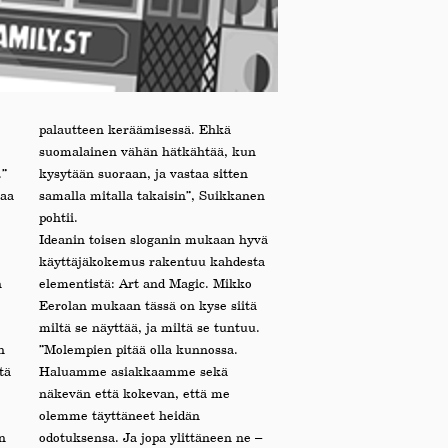
palautteen keräämisessä. Ehkä
suomalainen vähän hätkähtää, kun
.”
kysytään suoraan, ja vastaa sitten
taa
samalla mitalla takaisin”, Suikkanen
pohtii.
Ideanin toisen sloganin mukaan hyvä
käyttäjäkokemus rakentuu kahdesta
n
elementistä: Art and Magic. Mikko
e
Eerolan mukaan tässä on kyse siitä
miltä se näyttää, ja miltä se tuntuu.
n
”Molempien pitää olla kunnossa.
tä
Haluamme asiakkaamme sekä
näkevän että kokevan, että me
olemme täyttäneet heidän
n
odotuksensa. Ja jopa ylittäneen ne –